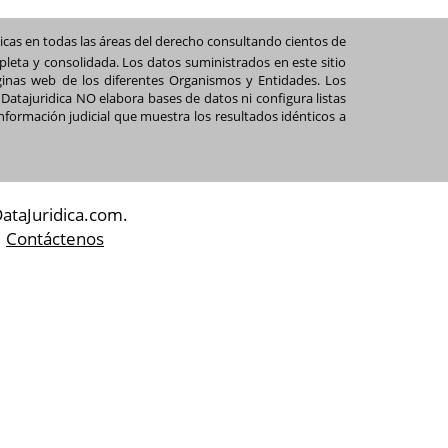
icas en todas las áreas del derecho consultando cientos de
pleta y consolidada. Los datos suministrados en este sitio
ginas web de los diferentes Organismos y Entidades. Los
Datajuridica NO elabora bases de datos ni configura listas
nformación judicial que muestra los resultados idénticos a
ataJuridica.com.
|
Contáctenos