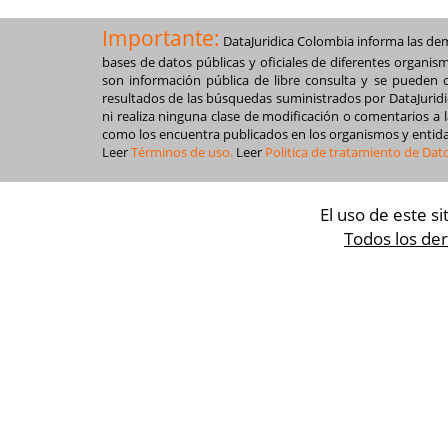
Importante:
DataJuridica Colombia informa las dem
bases de datos públicas y oficiales de diferentes organis
son información pública de libre consulta y se pueden 
resultados de las búsquedas suministrados por DataJuridic
ni realiza ninguna clase de modificación o comentarios a 
como los encuentra publicados en los organismos y entida
Leer
Términos de uso.
Leer
Politica de tratamiento de Dat
El uso de este si
Todos los de