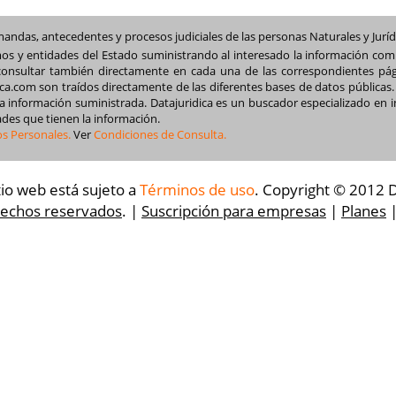
andas, antecedentes y procesos judiciales de las personas Naturales y Juríd
mos y entidades del Estado suministrando al interesado la información com
consultar también directamente en cada una de las correspondientes pá
a.com son traídos directamente de las diferentes bases de datos públicas. 
la información suministrada. Datajuridica es un buscador especializado en i
des que tienen la información.
os Personales.
Ver
Condiciones de Consulta.
tio web está sujeto a
Términos de uso
. Copyright © 2012 D
rechos reservados
. |
Suscripción para empresas
|
Planes